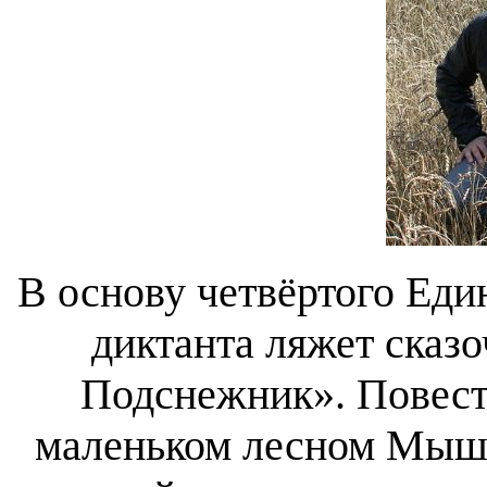
В основу четвёртого Еди
диктанта ляжет сказ
Подснежник». Повесть
маленьком лесном Мышо