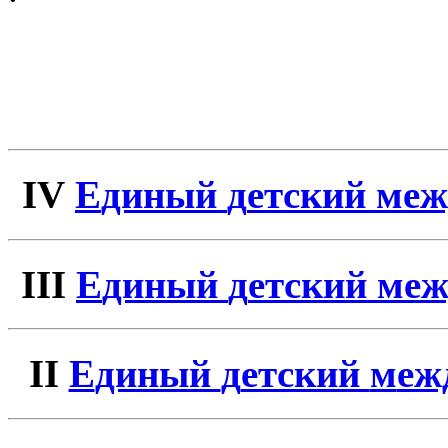
IV
Е
диный
д
етский
м
е
III
Е
диный
д
етский
м
е
II
Е
диный
д
етский
м
еж