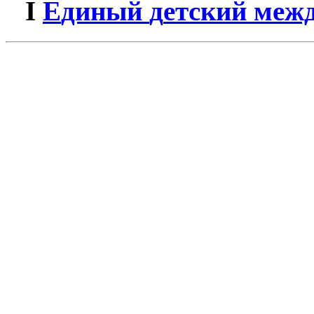
I
Е
диный
д
етский
м
еж