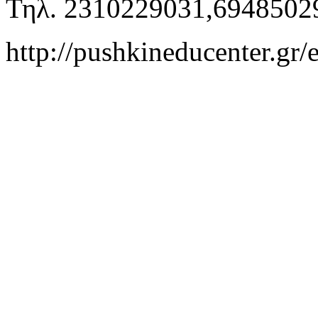
Τηλ. 2310229031,6948502
http://pushkineducenter.gr/e