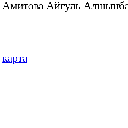
Амитова Айгуль Алшынба
карта